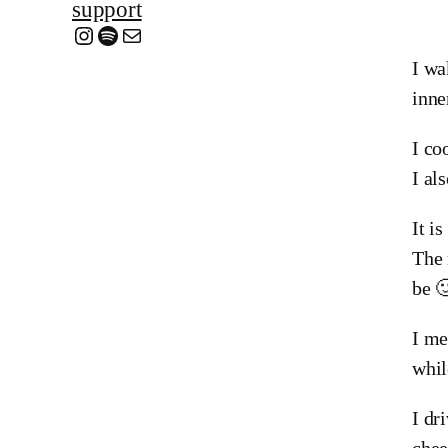
support
Instagram
Spotify
Mail
I wa
inne
I co
I al
It i
The 
be 
I me
whil
I dr