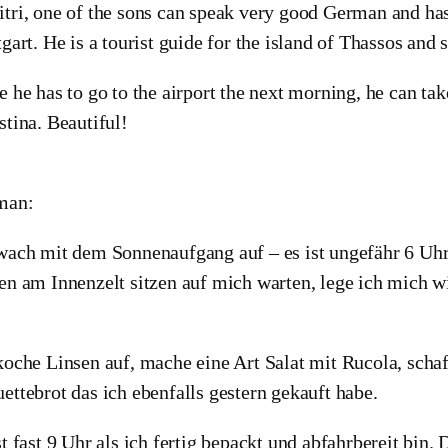
tri, one of the sons can speak very good German and ha
tgart. He is a tourist guide for the island of Thassos an
e he has to go to the airport the next morning, he can ta
stina. Beautiful!
man:
wach mit dem Sonnenaufgang auf – es ist ungefähr 6 Uhr.
en am Innenzelt sitzen auf mich warten, lege ich mich 
koche Linsen auf, mache eine Art Salat mit Rucola, scha
ettebrot das ich ebenfalls gestern gekauft habe.
st fast 9 Uhr als ich fertig bepackt und abfahrbereit bin