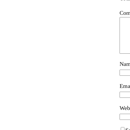
Com
Na
Ema
Web