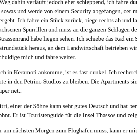
Weg dahin verläuft jedoch eher schleppend, ich fahre du
 sowas und werde von einem Security abgefangen, der mir
ergeht. Ich fahre ein Stück zurück, biege rechts ab und 
chsenen Spurrillen und muss an die ganzen Schlagen denk
trassenrand habe liegen sehen. Ich schiebe das Rad ei
atrundstück heraus, an dem Landwirtschaft betrieben wird
chuldige mich und fahre weiter.
ich in Keramoti ankomme, ist es fast dunkel. Ich recher
te in den Petrino Studios zu bleiben. Die Apartments sin
uper nett.
tri, einer der Söhne kann sehr gutes Deutsch und hat ber
hnt. Er ist Touristenguide für die Insel Thassos und zeig
r am nächsten Morgen zum Flughafen muss, kann er mi