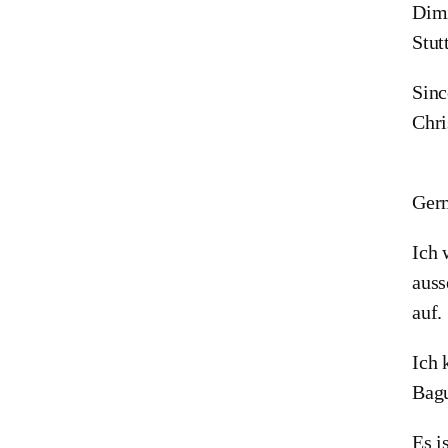
Dimi
Stut
Sinc
Chri
Ger
Ich 
auss
auf.
Ich 
Bagu
Es i