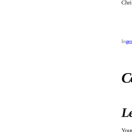
Chri
In
ge
C
Le
Your