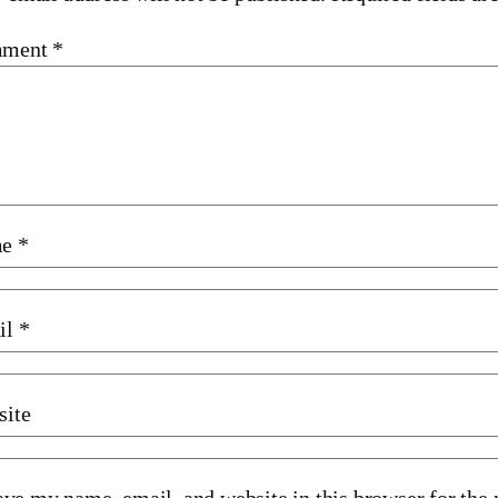
ment
*
me
*
il
*
site